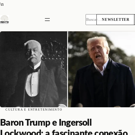
Pular
\n
para
o
NEWSLETTER
Pesquisar
conteúdo
CULTURA E ENTRETENIMENTO
Baron Trump e Ingersoll
Lockwood: a fascinante conexão