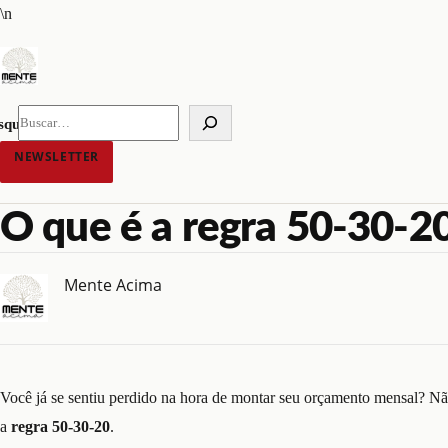
Pular
\n
para
o
conteúdo
squisar
NEWSLETTER
O que é a regra 50-30-2
Mente Acima
Você já se sentiu perdido na hora de montar seu orçamento mensal? Não 
a
regra 50-30-20
.