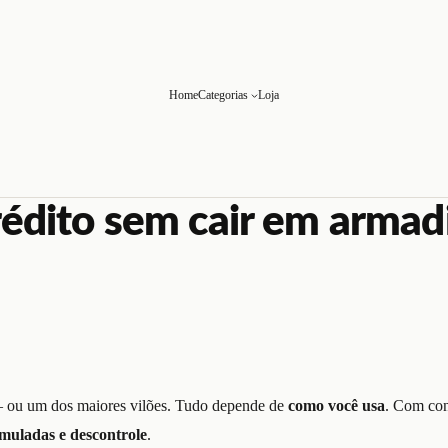
Home
Categorias
Loja
rédito sem cair em armad
 — ou um dos maiores vilões. Tudo depende de
como você usa
. Com cont
umuladas e descontrole
.