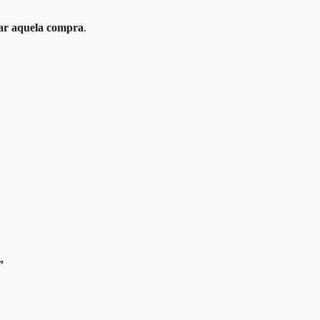
gar aquela compra
.
”