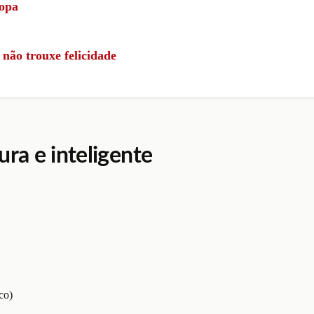
ropa
 não trouxe felicidade
ra e inteligente
co)