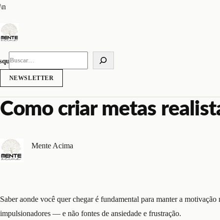
Pular
\n
para
o
conteúdo
squisar
NEWSLETTER
Como criar metas realist
Mente Acima
Saber aonde você quer chegar é fundamental para manter a motivação n
impulsionadores — e não fontes de ansiedade e frustração.