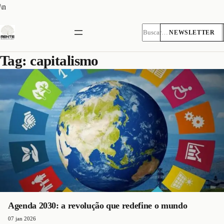
Pular
\n
para
o
NEWSLETTER
Pesquisar
conteúdo
Tag:
capitalismo
Agenda 2030: a revolução que redefine o mundo
07 jan 2026