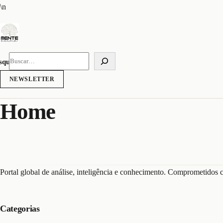
Pular
\n
para
o
conteúdo
squisar
NEWSLETTER
Home
Portal global de análise, inteligência e conhecimento. Comprometidos c
Categorias