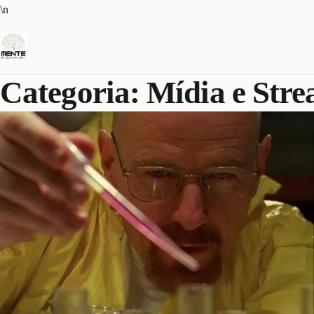
Pular
\n
para
o
conteúdo
Categoria:
Mídia e Str